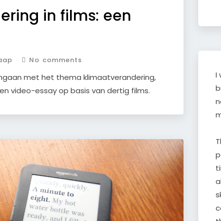
ring in films: een
aap
No comments
I
omgaan met het thema klimaatverandering,
b
en video-essay op basis van dertig films.
n
m
T
p
t
a
s
c