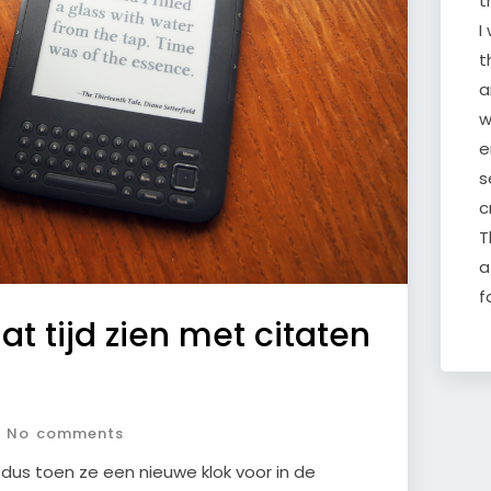
t
I
t
a
w
e
s
c
T
a
f
aat tijd zien met citaten
No comments
, dus toen ze een nieuwe klok voor in de