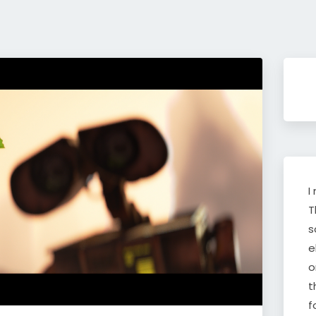
I
T
s
e
o
t
f