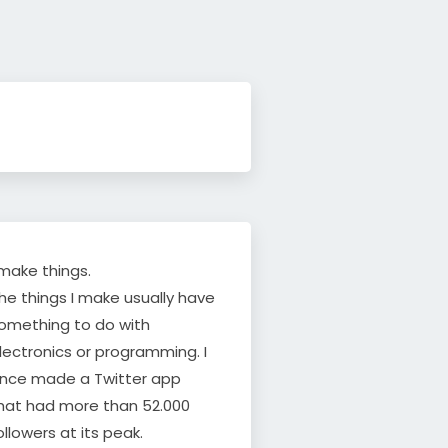
 make things.
he things I make usually have
omething to do with
lectronics or programming. I
nce made a Twitter app
hat had more than 52.000
ollowers at its peak.